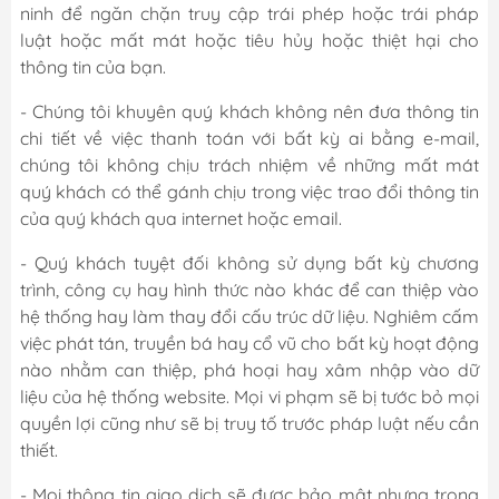
ninh để ngăn chặn truy cập trái phép hoặc trái pháp
luật hoặc mất mát hoặc tiêu hủy hoặc thiệt hại cho
thông tin của bạn.
- Chúng tôi khuyên quý khách không nên đưa thông tin
chi tiết về việc thanh toán với bất kỳ ai bằng e-mail,
chúng tôi không chịu trách nhiệm về những mất mát
quý khách có thể gánh chịu trong việc trao đổi thông tin
của quý khách qua internet hoặc email.
- Quý khách tuyệt đối không sử dụng bất kỳ chương
trình, công cụ hay hình thức nào khác để can thiệp vào
hệ thống hay làm thay đổi cấu trúc dữ liệu. Nghiêm cấm
việc phát tán, truyền bá hay cổ vũ cho bất kỳ hoạt động
nào nhằm can thiệp, phá hoại hay xâm nhập vào dữ
liệu của hệ thống website. Mọi vi phạm sẽ bị tước bỏ mọi
quyền lợi cũng như sẽ bị truy tố trước pháp luật nếu cần
thiết.
- Mọi thông tin giao dịch sẽ được bảo mật nhưng trong