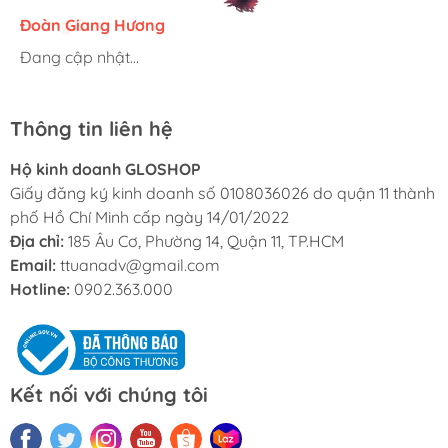
Hương Suri
Đoàn Giang Hương
Ngọc Anh
Đang cập nhật...
Đang cập nhật...
Đang cập nhật...
Thông tin liên hệ
Hộ kinh doanh GLOSHOP
Giấy đăng ký kinh doanh số 0108036026 do quận 11 thành
phố Hồ Chí Minh cấp ngày 14/01/2022
Địa chỉ:
185 Âu Cơ, Phường 14, Quận 11, TP.HCM
Email:
ttuanadv@gmail.com
Hotline:
0902.363.000
Kết nối với chúng tôi