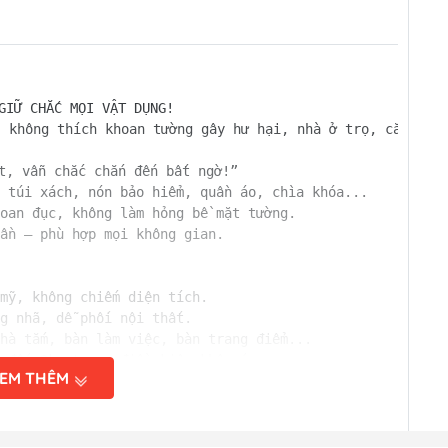
GIỮ CHẮC MỌI VẬT DỤNG!  

 không thích khoan tường gây hư hại, nhà ở trọ, căn hộ n
t, vẫn chắc chắn đến bất ngờ!”  

 túi xách, nón bảo hiểm, quần áo, chìa khóa...  

oan đục, không làm hỏng bề mặt tường.  

ần – phù hợp mọi không gian.

mỹ, không chiếm diện tích.  

g nhã, dễ phối nội thất.  

nhà tắm, bàn làm việc, bàn trang điểm...  

 đến 2kg trong điều kiện khô ráo.

EM THÊM
  

 

ồ gọn gàng hơn, dễ tìm kiếm.  
