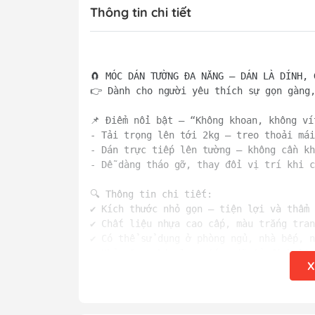
Thông tin chi tiết
🧲 MÓC DÁN TƯỜNG ĐA NĂNG – DÁN LÀ DÍNH, 
👉 Dành cho người yêu thích sự gọn gàng,
📌 Điểm nổi bật – “Không khoan, không ví
- Tải trọng lên tới 2kg – treo thoải mái
- Dán trực tiếp lên tường – không cần kh
- Dễ dàng tháo gỡ, thay đổi vị trí khi c
🔍 Thông tin chi tiết:  

✔️ Kích thước nhỏ gọn – tiện lợi và thẩm 
✔️ Chất liệu nhựa cao cấp, màu trắng tran
✔️ Có thể sử dụng ở phòng ngủ, nhà bếp, 
✔️ Khả năng chịu lực tốt, giữ ổn định lên
X
💡 Vì sao nên chọn móc dán tường đa năng?
- Không cần dụng cụ, ai cũng dùng được! 
- Giúp tiết kiệm không gian sống, treo đ