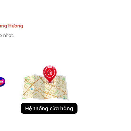
uri
ang Hương
h
 nhật...
 nhật...
 nhật...
Hệ thống cửa hàng