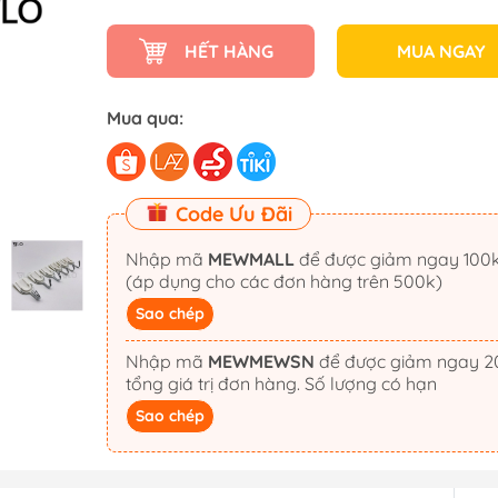
HẾT HÀNG
MUA NGAY
Mua qua:
Code Ưu Đãi
Nhập mã
MEWMALL
để được giảm ngay 100k
(áp dụng cho các đơn hàng trên 500k)
Sao chép
Nhập mã
MEWMEWSN
để được giảm ngay 20%
tổng giá trị đơn hàng. Số lượng có hạn
Sao chép