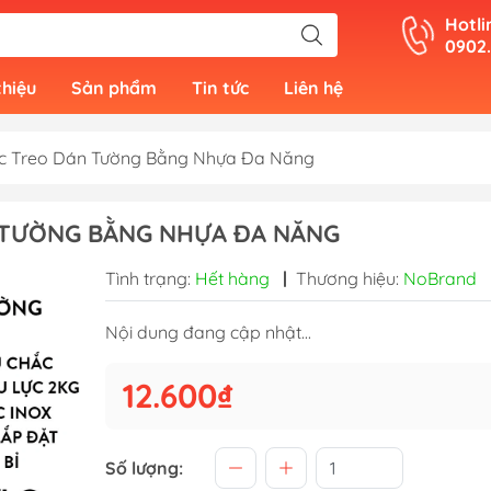
Hotli
0902
thiệu
Sản phẩm
Tin tức
Liên hệ
c Treo Dán Tường Bằng Nhựa Đa Năng
 TƯỜNG BẰNG NHỰA ĐA NĂNG
Tình trạng:
Hết hàng
|
Thương hiệu:
NoBrand
Nội dung đang cập nhật...
12.600₫
Số lượng: