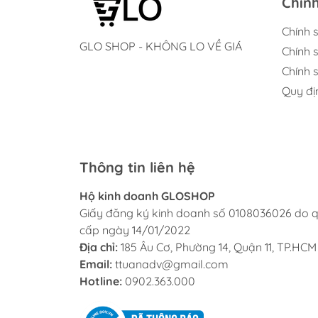
Chín
Chính 
GLO SHOP - KHÔNG LO VỀ GIÁ
Chính 
Chính s
Quy đị
Thông tin liên hệ
Hộ kinh doanh GLOSHOP
Giấy đăng ký kinh doanh số 0108036026 do q
cấp ngày 14/01/2022
Địa chỉ:
185 Âu Cơ, Phường 14, Quận 11, TP.HCM
Email:
ttuanadv@gmail.com
Hotline:
0902.363.000