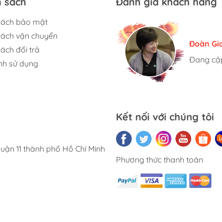
h sách
Đánh giá khách hàng
sách bảo mật
sách vận chuyển
Hương S
Đoàn Gi
Ngọc An
ách đổi trả
Đang cập
Đang cập
Đang cập
nh sử dụng
Kết nối với chúng tôi
uận 11 thành phố Hồ Chí Minh
Phương thức thanh toán