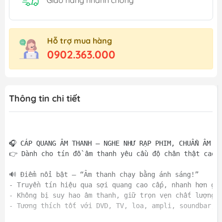
Hỗ trợ mua hàng
0902.363.000
Thông tin chi tiết
🎧 CÁP QUANG ÂM THANH – NGHE NHƯ RẠP PHIM, CHUẨN ÂM SI
👉 Dành cho tín đồ âm thanh yêu cầu độ chân thật cao, 
🔊 Điểm nổi bật – “Âm thanh chạy bằng ánh sáng!”  

- Truyền tín hiệu qua sợi quang cao cấp, nhanh hơn gấp
- Không bị suy hao âm thanh, giữ trọn vẹn chất lượng â
- Tương thích tốt với DVD, TV, loa, ampli, soundbar, đ