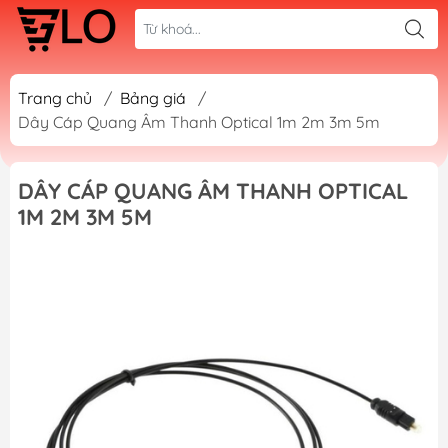
Trang chủ
/
Bảng giá
/
Dây Cáp Quang Âm Thanh Optical 1m 2m 3m 5m
DÂY CÁP QUANG ÂM THANH OPTICAL
1M 2M 3M 5M