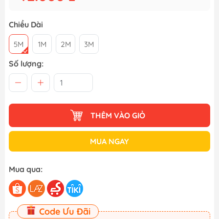
Chiều Dài
5M
1M
2M
3M
Số lượng:
THÊM VÀO GIỎ
MUA NGAY
Mua qua:
Code Ưu Đãi