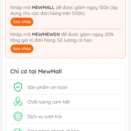
Nhập mã
MEWMALL
để được giảm ngay 100k (áp
dụng cho các đơn hàng trên 500k)
Sao chép
Nhập mã
MEWMEWSN
để được giảm ngay 20%
tổng giá trị đơn hàng. Số lượng có hạn
Sao chép
Chỉ có tại MewMall
Sản phẩm an toàn
Chất lượng cam kết
Dịch vụ vượt trội
Giao hàng nhanh chóng