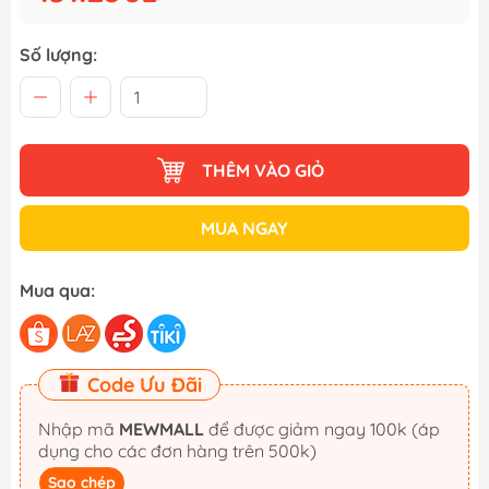
Số lượng:
THÊM VÀO GIỎ
MUA NGAY
Mua qua:
Code Ưu Đãi
Nhập mã
MEWMALL
để được giảm ngay 100k (áp
dụng cho các đơn hàng trên 500k)
Sao chép