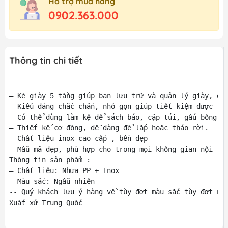
Hỗ trợ mua hàng
0902.363.000
Thông tin chi tiết
– Kệ giày 5 tầng giúp bạn lưu trữ và quản lý giày, dép
– Kiểu dáng chắc chắn, nhỏ gọn giúp tiết kiệm được tối
– Có thể dùng làm kệ để sách báo, cặp túi, gấu bông ch
– Thiết kế cơ động, dễ dàng để lắp hoặc tháo rời.

– Chất liệu inox cao cấp , bền đẹp

– Mẫu mã đẹp, phù hợp cho trong mọi không gian nội thấ
Thông tin sản phẩm :

– Chất liệu: Nhựa PP + Inox

– Màu sắc: Ngẫu nhiên

-- Quý khách lưu ý hàng về tùy đợt màu sắc tùy đợt nên
Xuất xứ Trung Quốc