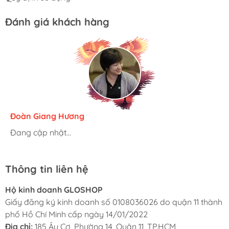
Đánh giá khách hàng
Hương Suri
Đoàn Giang Hương
Ngọc Anh
Đang cập nhật...
Đang cập nhật...
Đang cập nhật...
Thông tin liên hệ
Hộ kinh doanh GLOSHOP
Giấy đăng ký kinh doanh số 0108036026 do quận 11 thành
phố Hồ Chí Minh cấp ngày 14/01/2022
Địa chỉ:
185 Âu Cơ, Phường 14, Quận 11, TP.HCM