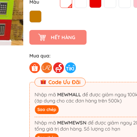
Màu
HẾT HÀNG
Mua qua:
Code Ưu Đãi
Nhập mã
MEWMALL
để được giảm ngay 100k
(áp dụng cho các đơn hàng trên 500k)
Sao chép
Nhập mã
MEWMEWSN
để được giảm ngay 20%
tổng giá trị đơn hàng. Số lượng có hạn