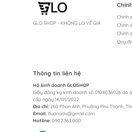
Chín
Chính 
GLO SHOP - KHÔNG LO VỀ GIÁ
Chính 
Chính s
Quy đị
Thông tin liên hệ
Hộ kinh doanh GLOSHOP
Giấy đăng ký kinh doanh số 0108036026 do q
cấp ngày 14/01/2022
Địa chỉ:
260 Phan Anh, Phường Phú Thạnh, Th
Email:
ttuanadv@gmail.com
Hotline:
0902.363.000