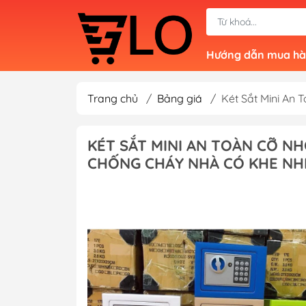
Hướng dẫn mua h
Trang chủ
/
Bảng giá
/
Két Sắt Mini An 
KÉT SẮT MINI AN TOÀN CỠ NH
CHỐNG CHÁY NHÀ CÓ KHE NH