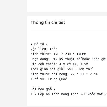
Thông tin chi tiết
★ Mô tả ★

Vật liệu: thép

Kích thước: 170 * 230 * 170mm

Hoạt động: PIN kỹ thuật số hoặc Khóa ghi
Pin cần thiết: 4 x cỡ AA, 1,5V

Thời gian hết giờ: Sau 3 lần thử

Kích thước gói hàng: 27 * 21 * 21cm

Xuất xứ: Trung Quốc

Gói bao gồm ★

1 x Hộp an toàn bằng thép ＋1 khóa mật k