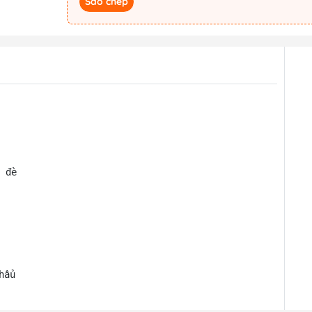
Sao chép
 đè

hẩu