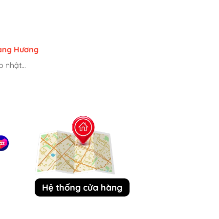
uri
ang Hương
h
 nhật...
 nhật...
 nhật...
Hệ thống cửa hàng