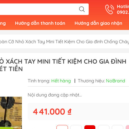
Hotli
0902
àng
Hướng dẫn thanh toán
Hướng dẫn giao nhận
Toàn Cỡ Nhỏ Xách Tay Mini Tiết Kiệm Cho Gia đình Chống Chá
Ỏ XÁCH TAY MINI TIẾT KIỆM CHO GIA ĐÌNH
ÉT TIỀN
Tình trạng:
Hết hàng
|
Thương hiệu:
NoBrand
Nội dung đang cập nhật...
441.000 ₫