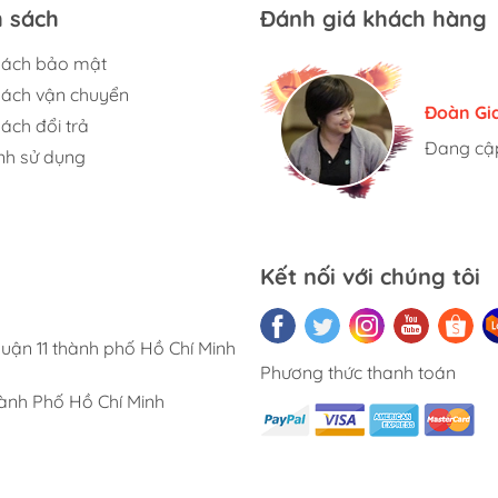
h sách
Đánh giá khách hàng
sách bảo mật
sách vận chuyển
Hương S
Đoàn Gi
Ngọc An
ách đổi trả
Đang cập
Đang cập
Đang cập
nh sử dụng
Kết nối với chúng tôi
uận 11 thành phố Hồ Chí Minh
Phương thức thanh toán
ành Phố Hồ Chí Minh