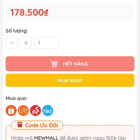
178.500₫
Số lượng:
HẾT HÀNG
MUA NGAY
Mua qua:
Code Ưu Đãi
Nhập mã
MEWMALL
để được giảm ngay 100k (áp