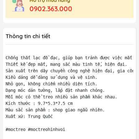
Hỗ trợ mua hàng
0902.363.000
Thông tin chi tiết
Chống thất lạc đồ đạc, giúp bạn tránh được việc mất th
Thiết kế đẹp mắt, mang sắc màu tinh tế, hiện đại.

Sản xuất trên dây chuyền công nghệ hiện đại, gia công 
Kiểu dáng dễ dàng sử dụng và vệ sinh.

Nhỏ gọn, không chiếm nhiều diện tích.

Dạng móc dán tường, lắp đặt nhanh chóng.

Mỗi móc có thể treo nhiều sản phẩm khác nhau.

Kích thước : 9.7*5.3*7.5 cm

Màu sắc sản phẩm : shop giao ngẫu nhiên. 

Xuất xứ: Trung Quốc

#moctreo #moctreohinhvoi