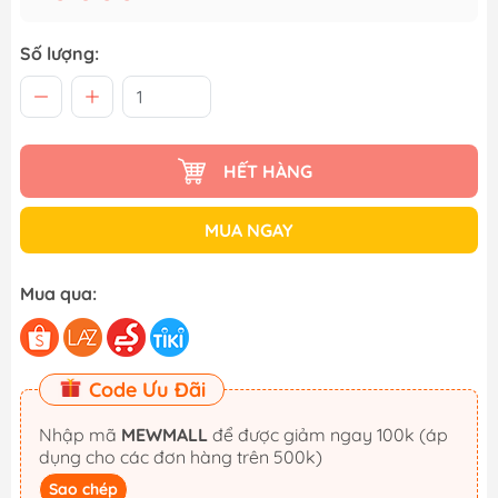
Số lượng:
HẾT HÀNG
MUA NGAY
Mua qua:
Code Ưu Đãi
Nhập mã
MEWMALL
để được giảm ngay 100k (áp
dụng cho các đơn hàng trên 500k)
Sao chép