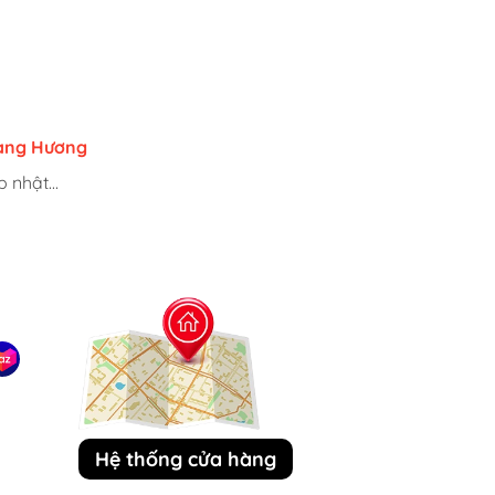
uri
ang Hương
h
 nhật...
 nhật...
 nhật...
Hệ thống cửa hàng