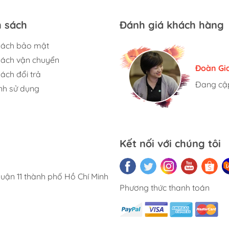
N!  

ụng – chỉ 1 lần đầu tư, dùng trọn đời!  

h sách
Đánh giá khách hàng
ó!

sách bảo mật
ng #dungcusinhtondanang #phuokienphuot #dungcuphieuluu
sách vận chuyển
Hương S
Đoàn Gi
Ngọc An
ách đổi trả
Đang cập
Đang cập
Đang cập
nh sử dụng
Kết nối với chúng tôi
uận 11 thành phố Hồ Chí Minh
Phương thức thanh toán