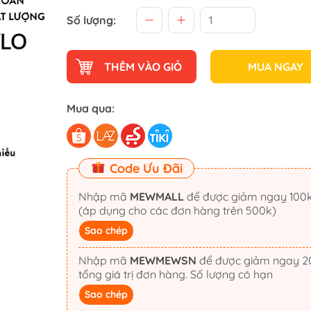
Số lượng:
THÊM VÀO GIỎ
MUA NGAY
Mua qua:
Code Ưu Đãi
Nhập mã
MEWMALL
để được giảm ngay 100k
(áp dụng cho các đơn hàng trên 500k)
Sao chép
Nhập mã
MEWMEWSN
để được giảm ngay 20%
tổng giá trị đơn hàng. Số lượng có hạn
Sao chép