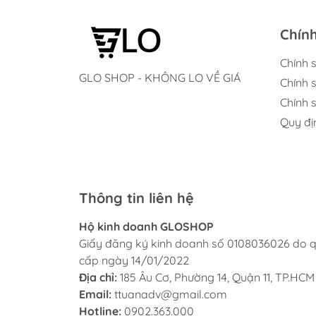
⏰ GIẢM GIÁ NGAY HÔM NAY – SỐ LƯỢNG CÓ HẠ
👉 Mua ngay miếng thép đa năng 11 công d
Chín
Đừng chờ đến lúc cần mới tiếc vì không c
Chính 
#miéngthepdanang11congdung #thephuotdana
GLO SHOP - KHÔNG LO VỀ GIÁ
Chính 
Chính s
Quy đị
Thông tin liên hệ
Hộ kinh doanh GLOSHOP
Giấy đăng ký kinh doanh số 0108036026 do q
cấp ngày 14/01/2022
Địa chỉ:
185 Âu Cơ, Phường 14, Quận 11, TP.HCM
Email:
ttuanadv@gmail.com
Hotline:
0902.363.000