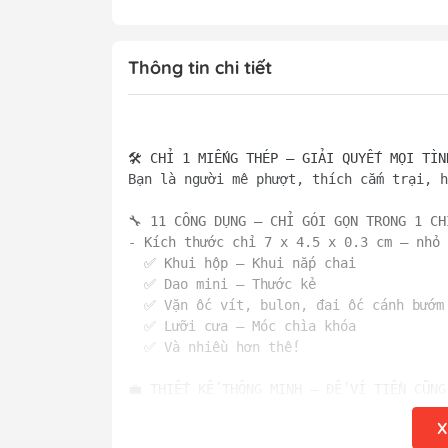
Thông tin chi tiết
🛠️ CHỈ 1 MIẾNG THÉP – GIẢI QUYẾT MỌI TÌN
Bạn là người mê phượt, thích cắm trại, h
🔧 11 CÔNG DỤNG – CHỈ GÓI GỌN TRONG 1 CHI
- Kích thước chỉ 7 x 4.5 x 0.3 cm – nhỏ 
  ✅ Khui hộp – Khui nắp chai  

  ✅ Dao mini – Thước kẻ  

  ✅ Vặn ốc vít, bulon, đai ốc cánh bướm 
  ✅ Lưỡi cưa – Móc chìa khóa  

  ✅ Và nhiều hơn thế!

💼 THIẾT KẾ THÔNG MINH – ĐỂ VÍ TIỀN CŨNG
- Siêu mỏng, siêu nhẹ – bỏ gọn vào ví, t
X
- Không lo rỉ sét – chất liệu thép không