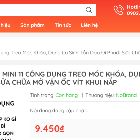
Hotli
0902
thiệu
Sản phẩm
Tin tức
Liên hệ
ụng Treo Móc Khóa, Dụng Cụ Sinh Tồn Dao Đi Phượt Sửa Chữ
 MINI 11 CÔNG DỤNG TREO MÓC KHÓA, D
SỬA CHỮA MỞ VẶN ỐC VÍT KHUI NẮP
Tình trạng:
Còn hàng
|
Thương hiệu:
NoBrand
Nội dung đang cập nhật...
9.450₫