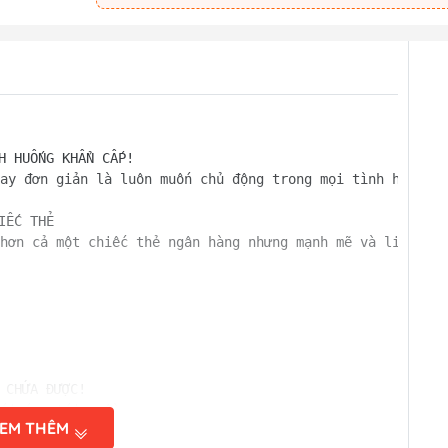
H HUỐNG KHẨN CẤP!  

ay đơn giản là luôn muốn chủ động trong mọi tình huống? 
ẾC THẺ  

hơn cả một chiếc thẻ ngân hàng nhưng mạnh mẽ và linh hoạ
 

 CHỨA ĐƯỢC!  

úi áo, túi quần  

EM THÊM
 gỉ cao cấp, bền bỉ theo năm tháng  
