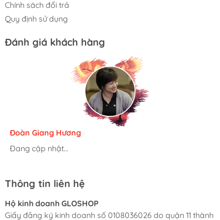
Chính sách đổi trả
Quy định sử dụng
Đánh giá khách hàng
Hương Suri
Đoàn Giang Hương
Ngọc Anh
Đang cập nhật...
Đang cập nhật...
Đang cập nhật...
Thông tin liên hệ
Hộ kinh doanh GLOSHOP
Giấy đăng ký kinh doanh số 0108036026 do quận 11 thành