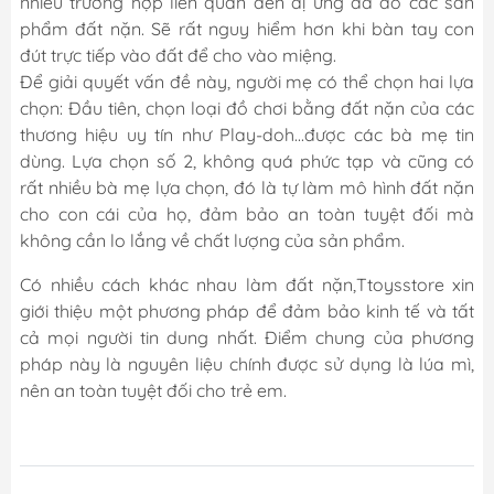
nhiều trường hợp liên quan đến dị ứng da do các sản
phẩm đất nặn. Sẽ rất nguy hiểm hơn khi bàn tay con
đút trực tiếp vào đất để cho vào miệng.
Để giải quyết vấn đề này, người mẹ có thể chọn hai lựa
chọn: Đầu tiên, chọn loại đồ chơi bằng đất nặn của các
thương hiệu uy tín như Play-doh...được các bà mẹ tin
dùng. Lựa chọn số 2, không quá phức tạp và cũng có
rất nhiều bà mẹ lựa chọn, đó là tự làm mô hình đất nặn
cho con cái của họ, đảm bảo an toàn tuyệt đối mà
không cần lo lắng về chất lượng của sản phẩm.
Có nhiều cách khác nhau làm đất nặn,Ttoysstore xin
giới thiệu một phương pháp để đảm bảo kinh tế và tất
cả mọi người tin dung nhất. Điểm chung của phương
pháp này là nguyên liệu chính được sử dụng là lúa mì,
nên an toàn tuyệt đối cho trẻ em.