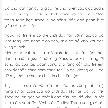
Đồ chơi đất nặn cũng giúp trẻ phát triển các giác quan,
một ý tưởng tốt hơn về hình dạng và các đối tượng
trong toán học, trong cuộc sống, dần dần phân biệt
giữa các màu sắc.
Ngoài ra, trẻ em có thể chơi đất nặn với nhau, do đó
làm tăng khả năng giao tiếp, chia sẻ đồ chơi với bạn
xung quanh.
Hiểu được vai trò của mô hình đồ chơi đất nặn, một
doanh nhân người Nhật ông Masaru Ibuka - là người
sáng lập của tập đoàn Sony, cho rằng cần cho trẻ em
chơi đất nặn càng sớm càng tốt. Do đó, không có lý do
để mẹ không cho trẻ chơi đồ chơi đất nặn.
Tuy nhiên, có một vấn đề mà các mẹ cần phải lưu ý
rằng sự an toàn của đồ chơi đất sét nặn đối với trẻ.
Theo nguồn gốc và chất lượng của loại đồ chơi là rất
khó kiểm soát. Tại Bệnh viện Da liễu Trung ương, có rất